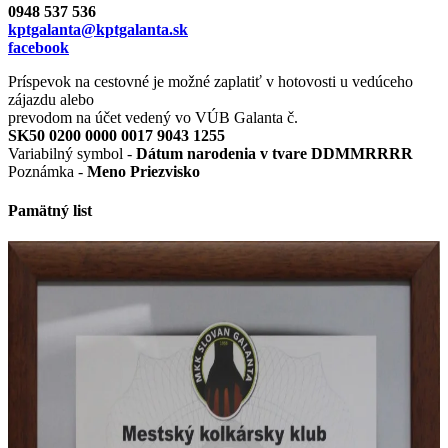
0948 537 536
kptgalanta@kptgalanta.sk
facebook
Príspevok na cestovné je možné zaplatiť v hotovosti u vedúceho
zájazdu alebo
prevodom na účet vedený vo VÚB Galanta č.
SK50 0200 0000 0017 9043 1255
Variabilný symbol -
Dátum narodenia v tvare DDMMRRRR
Poznámka -
Meno Priezvisko
Pamätný list