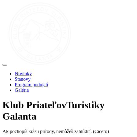
Novinky
Stanovy
Program podujatí
Galéria
Klub
Priateľov
Turistiky
Galanta
Ak pochopíš krásu prírody, nemôžeš zablúdiť.
(Cicero)