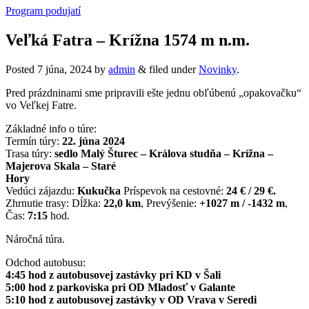
Program podujatí
Veľká Fatra – Krížna 1574 m n.m.
Posted
7 júna, 2024
by
admin
&
filed under
Novinky
.
Pred prázdninami sme pripravili ešte jednu obľúbenú „opakovačku“
vo Veľkej Fatre.
Základné info o túre:
Termín túry:
22. júna 2024
Trasa túry:
sedlo Malý Šturec – Králova studňa – Krížna –
Majerova Skala – Staré
Hory
Vedúci zájazdu:
Kukučka
Príspevok na cestovné:
24 € / 29 €.
Zhrnutie trasy: Dĺžka:
22,0 km
, Prevýšenie:
+1027 m / -1432 m
,
Čas:
7:15
hod.
Náročná túra.
Odchod autobusu:
4:45 hod z autobusovej zastávky pri KD v Šali
5:00 hod z parkoviska pri OD Mladosť v Galante
5:10 hod z autobusovej zastávky v OD Vrava v Seredi