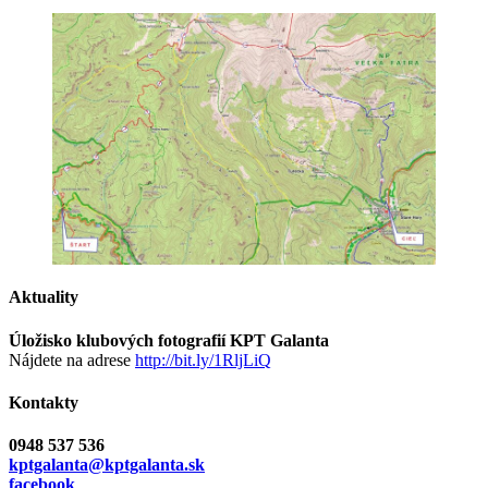
Aktuality
Úložisko klubových fotografií KPT Galanta
Nájdete na adrese
http://bit.ly/1RljLiQ
Kontakty
0948 537 536
kptgalanta@kptgalanta.sk
facebook