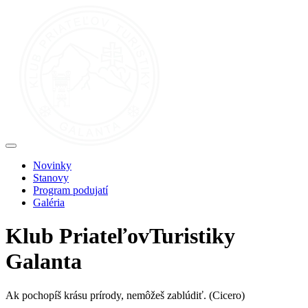
Novinky
Stanovy
Program podujatí
Galéria
Klub
Priateľov
Turistiky
Galanta
Ak pochopíš krásu prírody, nemôžeš zablúdiť.
(Cicero)