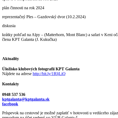
plán činnosti na rok 2024
reprezentačný Ples – Gazdovský dvor (10.2.2024)
diskusia
krátky pohľad na Alpy – (Matterhorn, Mont Blanc) a safari v Keni o
člena KPT Galanta (J. Kukučka)
Aktuality
Úložisko klubových fotografií KPT Galanta
Nájdete na adrese
http://bit.ly/1RljLiQ
Kontakty
0948 537 536
kptgalanta@kptgalanta.sk
facebook
Príspevok na cestovné je možné zaplatiť v hotovosti u vedúceho zája
prevodom na účet vedený vo VÚB Galanta č.