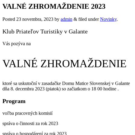
VALNÉ ZHROMAŽDENIE 2023
Posted
23 novembra, 2023
by
admin
&
filed under
Novinky
.
Klub Priateľov Turistiky v Galante
Vás pozýva na
VALNÉ ZHROMAŽDENIE
ktoré sa uskutoční v zasadačke Domu Matice Slovenskej v Galante
dňa 8. decembra 2023 (piatok) so začiatkom o 18 00 hodine .
Program
voľba pracovných komisií
správa o činnosti za rok 2023
správa o hospodárení za rok 2023