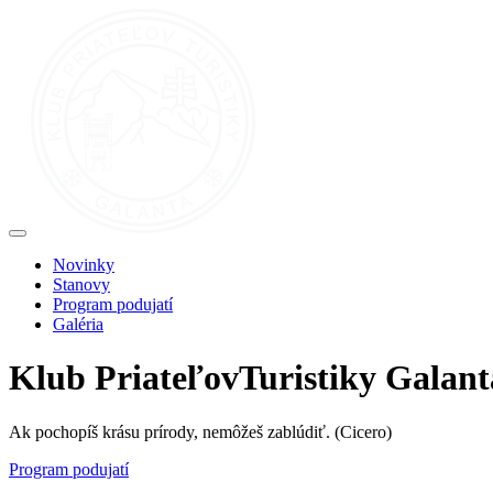
Novinky
Stanovy
Program podujatí
Galéria
Klub
Priateľov
Turistiky Galant
Ak pochopíš krásu prírody, nemôžeš zablúdiť.
(Cicero)
Program podujatí