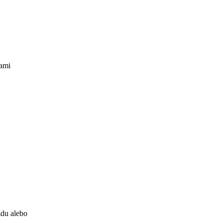
čami
zdu alebo