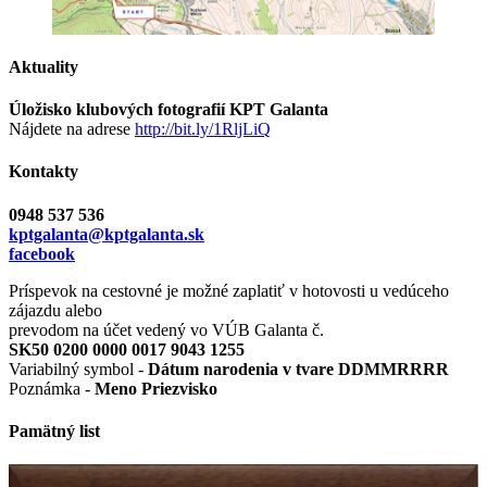
Aktuality
Úložisko klubových fotografií KPT Galanta
Nájdete na adrese
http://bit.ly/1RljLiQ
Kontakty
0948 537 536
kptgalanta@kptgalanta.sk
facebook
Príspevok na cestovné je možné zaplatiť v hotovosti u vedúceho
zájazdu alebo
prevodom na účet vedený vo VÚB Galanta č.
SK50 0200 0000 0017 9043 1255
Variabilný symbol -
Dátum narodenia v tvare DDMMRRRR
Poznámka -
Meno Priezvisko
Pamätný list