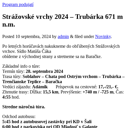
Program podujatí
Strážovské vrchy 2024 – Trubárka 671 m
n.m.
Posted
10 septembra, 2024
by
admin
&
filed under
Novinky
.
Po letných horúčavách nakukneme do obľúbených Strážovských
vrchov. Sídlo Matúša Čáka
obídeme z východnej strany a stretneme sa na Baračke.
Základné info o túre:
Termín túry:
28. septembra 2024
Trasa túry:
Soblahov – Chata pod Ostrým vrchom – Trubárka –
Trenčianske Teplice – Baračka
Vedúci zájazdu:
Adámik
Príspevok na cestovné:
17,-/21,- €.
Zhrnutie trasy: Dĺžka:
15,5 km
, Prevýšenie:
+740 m / -725 m
, Čas:
4:55
hod.
Stredne náročná túra.
Odchod autobusu:
5:45 hod z autobusovej zastávky pri KD v Šali
6:00 hod z parkoviska pri OD Mladosť v Galante