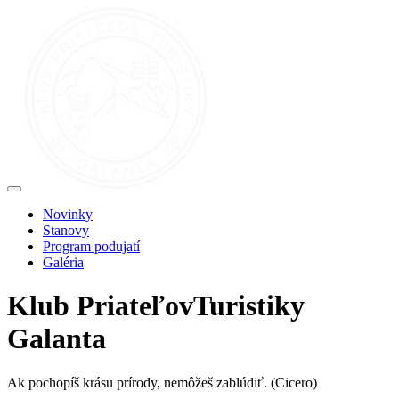
Novinky
Stanovy
Program podujatí
Galéria
Klub
Priateľov
Turistiky
Galanta
Ak pochopíš krásu prírody, nemôžeš zablúdiť.
(Cicero)