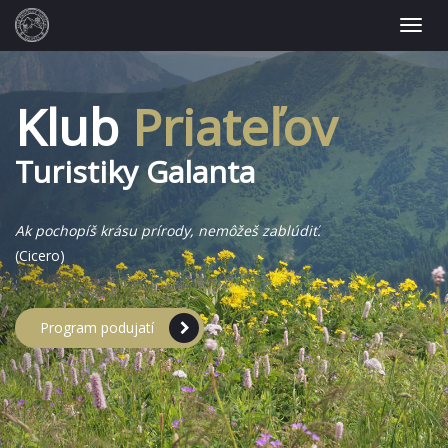
Klub
Priateľov
Turistiky Galanta
Ak pochopíš krásu prírody, nemôžeš zablúdiť.
(Cicero)
Program podujatí