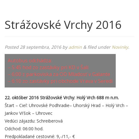
Strážovské Vrchy 2016
Posted
28 septembra, 2016
by
admin
&
filed under
Novinky
.
Autobus odchádza:
– 5:45 hod zo zastávky pri KD v Šali
– 6:00 z parkoviska za OD Mladosť v Galante
– 6:10 zo zastávky pri obchode Vrava v Seredi
22. október 2016 Strážovské Vrchy: Holý Vrch 688 m n.m.
Štart – Cieľ: Uhrovské Podhradie– Uhorský Hrad – Holý Vrch –
Jankov Vŕšok – Uhrovec
Vedúci zájazdu: Schreiberová
Odchod: 06:00 hod.
Predpokladané cestovné: 9,-/11,- €