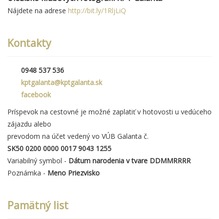
Nájdete na adrese
http://bit.ly/1RljLiQ
Kontakty
0948 537 536
kptgalanta@kptgalanta.sk
facebook
Príspevok na cestovné je možné zaplatiť v hotovosti u vedúceho
zájazdu alebo
prevodom na účet vedený vo VÚB Galanta č.
SK50 0200 0000 0017 9043 1255
Variabilný symbol -
Dátum narodenia v tvare DDMMRRRR
Poznámka -
Meno Priezvisko
Pamätný list