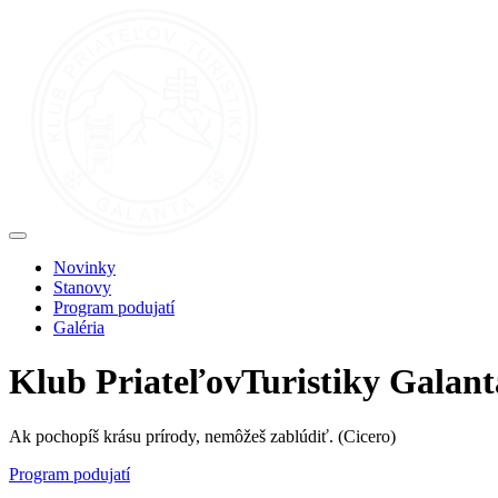
Novinky
Stanovy
Program podujatí
Galéria
Klub
Priateľov
Turistiky Galant
Ak pochopíš krásu prírody, nemôžeš zablúdiť.
(Cicero)
Program podujatí