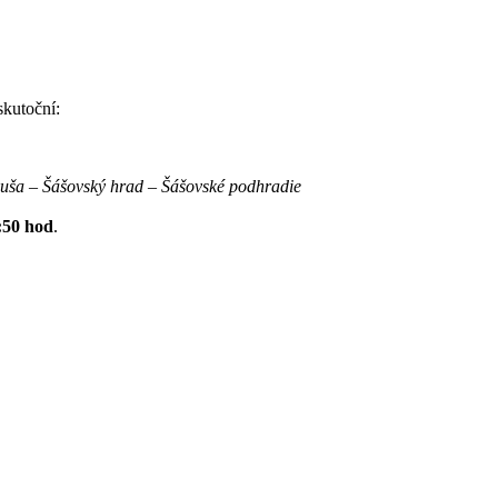
skutoční:
ša – Šášovský hrad – Šášovské podhradie
:50 hod
.