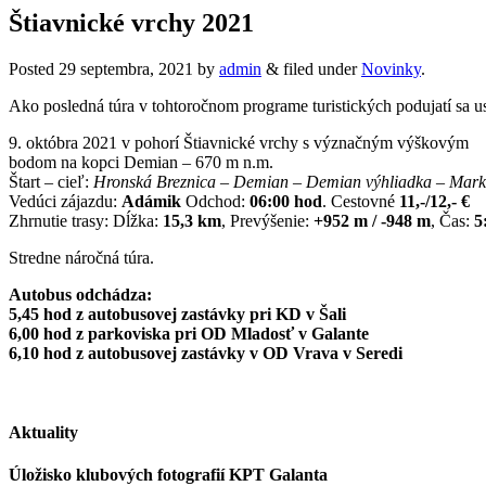
Štiavnické vrchy 2021
Posted
29 septembra, 2021
by
admin
&
filed under
Novinky
.
Ako posledná túra v tohtoročnom programe turistických podujatí sa u
9. októbra 2021 v pohorí Štiavnické vrchy s význačným výškovým
bodom na kopci Demian – 670 m n.m.
Štart – cieľ:
Hronská Breznica – Demian – Demian výhliadka – Marku
Vedúci zájazdu:
Adámik
Odchod:
06:00 hod
. Cestovné
11,-/12,- €
Zhrnutie trasy: Dĺžka:
15,3 km
, Prevýšenie:
+952 m / -948 m
, Čas:
5
Stredne náročná túra.
Autobus odchádza:
5,45 hod z autobusovej zastávky pri KD v Šali
6,00 hod z parkoviska pri OD Mladosť v Galante
6,10 hod z autobusovej zastávky v OD Vrava v Seredi
Aktuality
Úložisko klubových fotografií KPT Galanta