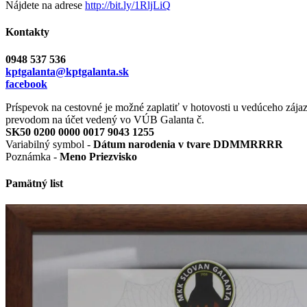
Nájdete na adrese
http://bit.ly/1RljLiQ
Kontakty
0948 537 536
kptgalanta@kptgalanta.sk
facebook
Príspevok na cestovné je možné zaplatiť v hotovosti u vedúceho zája
prevodom na účet vedený vo VÚB Galanta č.
SK50 0200 0000 0017 9043 1255
Variabilný symbol -
Dátum narodenia v tvare DDMMRRRR
Poznámka -
Meno Priezvisko
Pamätný list