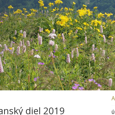
A
anský diel 2019
Ú