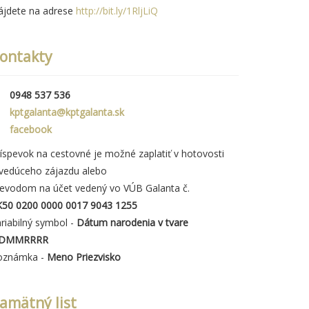
ájdete na adrese
http://bit.ly/1RljLiQ
ontakty
0948 537 536
kptgalanta@kptgalanta.sk
facebook
íspevok na cestovné je možné zaplatiť v hotovosti
 vedúceho zájazdu alebo
revodom na účet vedený vo VÚB Galanta č.
K50 0200 0000 0017 9043 1255
riabilný symbol -
Dátum narodenia v tvare
DMMRRRR
oznámka -
Meno Priezvisko
amätný list