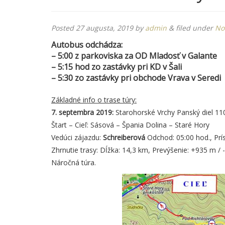
Posted
27 augusta, 2019
by
admin
&
filed under
No
Autobus odchádza:
– 5:00 z parkoviska za OD Mladosť v Galante
– 5:15 hod zo zastávky pri KD v Šali
– 5:30 zo zastávky pri obchode Vrava v Seredi
Základné info o trase túry:
7. septembra 2019:
Starohorské Vrchy Panský diel 11
Štart – Cieľ: Sásová – Špania Dolina – Staré Hory
Vedúci zájazdu:
Schreiberová
Odchod: 05:00 hod., Prí
Zhrnutie trasy: Dĺžka: 14,3 km, Prevýšenie: +935 m / 
Náročná túra.