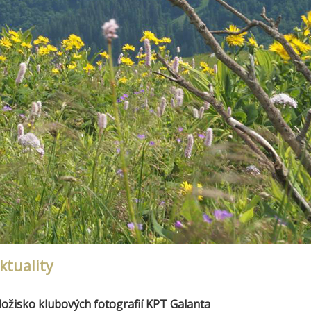
ktuality
ložisko klubových fotografií KPT Galanta