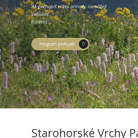
Ak pochopíš krásu prírody, nemôžeš
zablúdiť.
(Cicero)
Program podujatí
Starohorské Vrchy P