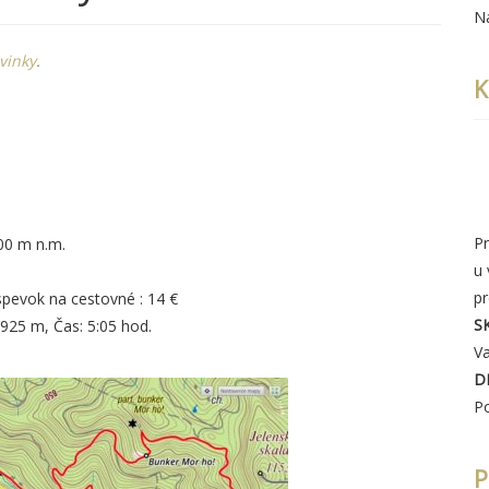
N
vinky
.
K
Pr
00 m n.m.
u
p
spevok na cestovné : 14 €
S
-925 m, Čas: 5:05 hod.
Va
D
P
P