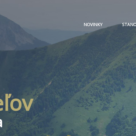
NOVINKY
STANO
eľov
a