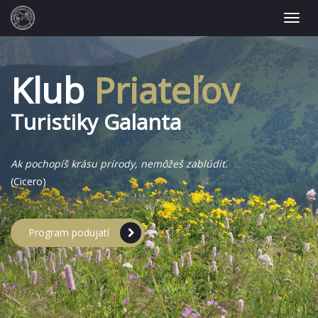
Klub
Priateľov
Turistiky Galanta
Ak pochopíš krásu prírody, nemôžeš zablúdiť.
(Cicero)
Program podujatí