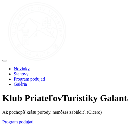
Novinky
Stanovy
Program podujatí
Galéria
Klub
Priateľov
Turistiky Galant
Ak pochopíš krásu prírody, nemôžeš zablúdiť.
(Cicero)
Program podujatí