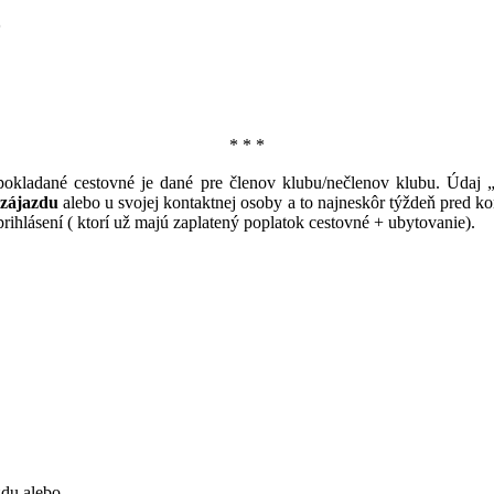
5
* * *
kladané cestovné je dané pre členov klubu/nečlenov klubu. Údaj „
o zájazdu
alebo u svojej kontaktnej osoby a to najneskôr týždeň pred k
rihlásení ( ktorí už majú zaplatený poplatok cestovné + ubytovanie).
zdu alebo