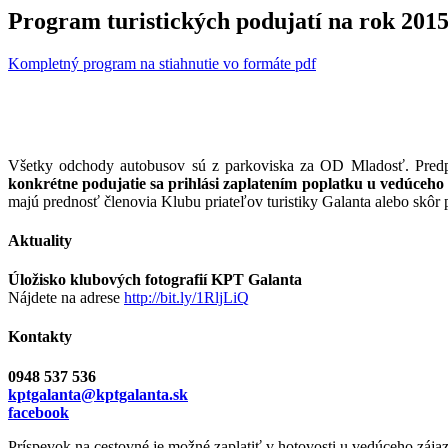
Program turistických podujatí na rok 201
Kompletný program na stiahnutie vo formáte pdf
Všetky odchody autobusov sú z parkoviska za OD Mladosť. Predpo
konkrétne podujatie sa prihlási zaplatením poplatku u vedúceh
majú prednosť členovia Klubu priateľov turistiky Galanta alebo skôr p
Aktuality
Úložisko klubových fotografií KPT Galanta
Nájdete na adrese
http://bit.ly/1RljLiQ
Kontakty
0948 537 536
kptgalanta@kptgalanta.sk
facebook
Príspevok na cestovné je možné zaplatiť v hotovosti u vedúceho zája