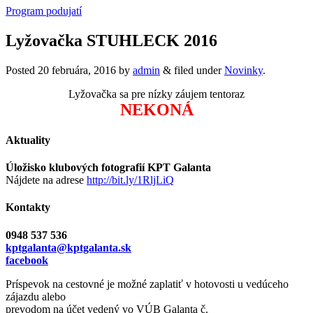
Program podujatí
Lyžovačka STUHLECK 2016
Posted
20 februára, 2016
by
admin
&
filed under
Novinky
.
Lyžovačka sa pre nízky záujem tentoraz
NEKONÁ
Aktuality
Úložisko klubových fotografií KPT Galanta
Nájdete na adrese
http://bit.ly/1RljLiQ
Kontakty
0948 537 536
kptgalanta@kptgalanta.sk
facebook
Príspevok na cestovné je možné zaplatiť v hotovosti u vedúceho
zájazdu alebo
prevodom na účet vedený vo VÚB Galanta č.