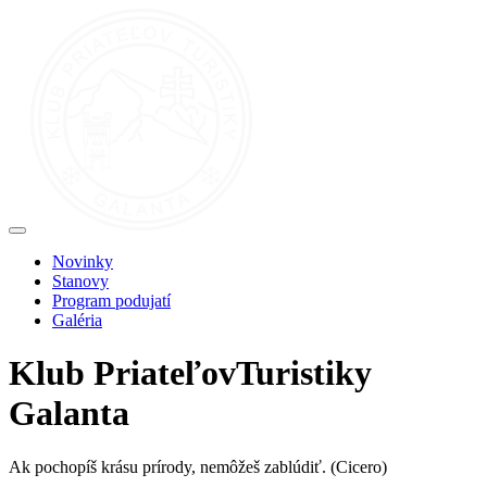
Novinky
Stanovy
Program podujatí
Galéria
Klub
Priateľov
Turistiky
Galanta
Ak pochopíš krásu prírody, nemôžeš zablúdiť.
(Cicero)