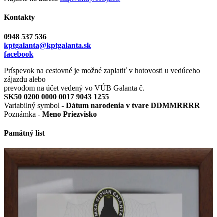
Kontakty
0948 537 536
kptgalanta@kptgalanta.sk
facebook
Príspevok na cestovné je možné zaplatiť v hotovosti u vedúceho
zájazdu alebo
prevodom na účet vedený vo VÚB Galanta č.
SK50 0200 0000 0017 9043 1255
Variabilný symbol -
Dátum narodenia v tvare DDMMRRRR
Poznámka -
Meno Priezvisko
Pamätný list