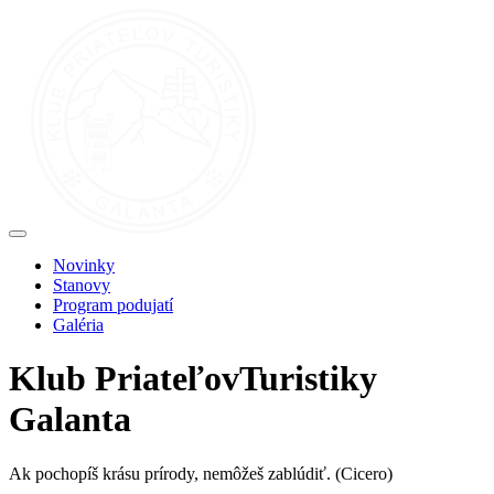
Novinky
Stanovy
Program podujatí
Galéria
Klub
Priateľov
Turistiky
Galanta
Ak pochopíš krásu prírody, nemôžeš zablúdiť.
(Cicero)