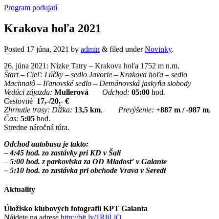
Program podujatí
Krakova hoľa 2021
Posted
17 júna, 2021
by
admin
&
filed under
Novinky
.
26. júna 2021: Nízke Tatry – Krakova hoľa 1752 m n.m.
Štart – Cieľ: Lúčky – sedlo Javorie – Krakova hoľa – sedlo
Machnatô – Iľanovské sedlo – Demänovská jaskyňa slobody
Vedúci zájazdu:
Mullerová
Odchod:
05:00
hod.
Cestovné
17,-/20,- €
Zhrnutie trasy:
Dĺžka:
13,5 km
,
Prevýšenie:
+887 m / -987 m
,
Čas:
5:05
hod.
Stredne náročná túra.
Odchod autobusu je takto:
– 4:45 hod. zo zastávky pri KD v Šali
– 5:00 hod. z parkoviska za OD Mladosť v Galante
– 5:10 hod. zo zastávka pri obchode Vrava v Seredi
Aktuality
Úložisko klubových fotografií KPT Galanta
Nájdete na adrese
http://bit.ly/1RljLiQ