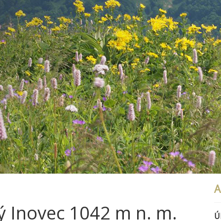
A
ý Inovec 1042 m n. m.
Ú