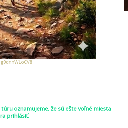
tFPg9dnnWLoCV8
túru oznamujeme, že sú ešte voľné miesta
 prihlásiť.