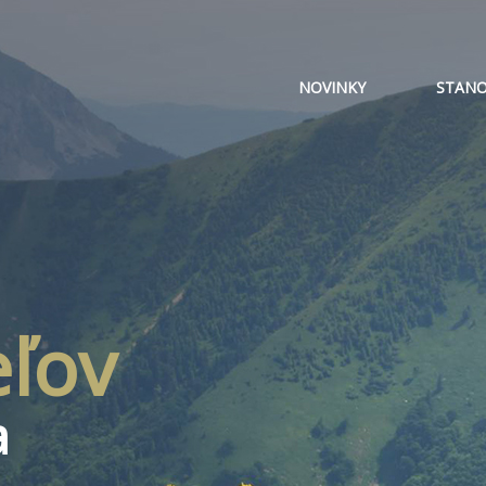
NOVINKY
STANO
eľov
a