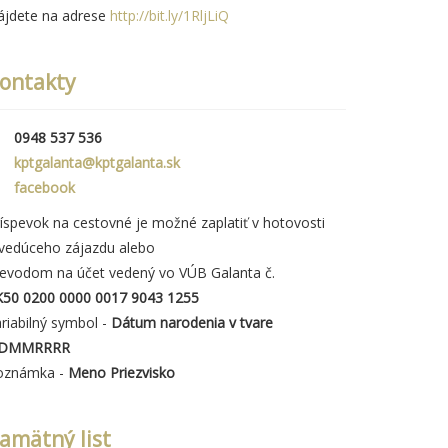
ájdete na adrese
http://bit.ly/1RljLiQ
ontakty
0948 537 536
kptgalanta@kptgalanta.sk
facebook
íspevok na cestovné je možné zaplatiť v hotovosti
 vedúceho zájazdu alebo
revodom na účet vedený vo VÚB Galanta č.
K50 0200 0000 0017 9043 1255
riabilný symbol -
Dátum narodenia v tvare
DMMRRRR
oznámka -
Meno Priezvisko
amätný list