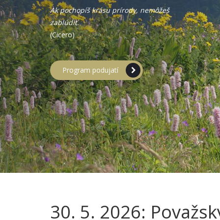
Ak pochopíš krásu prírody, nemôžeš
zablúdiť.
(Cicero)
Program podujatí
30. 5. 2026: Považsk