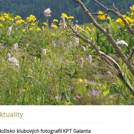
ktuality
ložisko klubových fotografií KPT Galanta