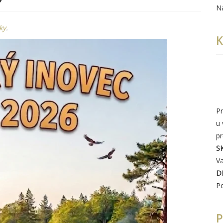
N
ky
.
K
Pr
u
p
S
Va
D
P
P