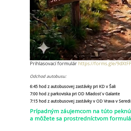
Prihlasovací formulár
https://forms.gle/9dX
Odchod autobusu:
6:45 hod z autobusovej zastávky pri KD v Šali
7:00 hod z parkoviska pri OD Mladosť v Galante
7:15 hod z autobusovej zastávky v OD Vrava v Seredi
Prípadným záujemcom na túto peknú 
a môžete sa prostredníctvom formulára