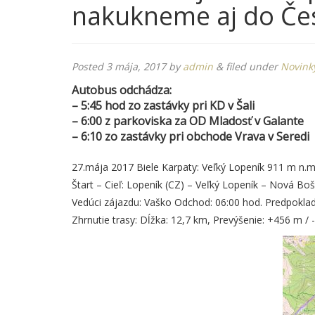
nakukneme aj do Če
Posted
3 mája, 2017
by
admin
&
filed under
Novink
Autobus odchádza:
– 5:45 hod zo zastávky pri KD v Šali
– 6:00 z parkoviska za OD Mladosť v Galante
– 6:10 zo zastávky pri obchode Vrava v Seredi
27.mája 2017 Biele Karpaty: Veľký Lopeník 911 m n.m
Štart – Cieľ: Lopeník (CZ) – Veľký Lopeník – Nová Bo
Vedúci zájazdu: Vaško Odchod: 06:00 hod. Predpoklad
Zhrnutie trasy: Dĺžka: 12,7 km, Prevýšenie: +456 m / 