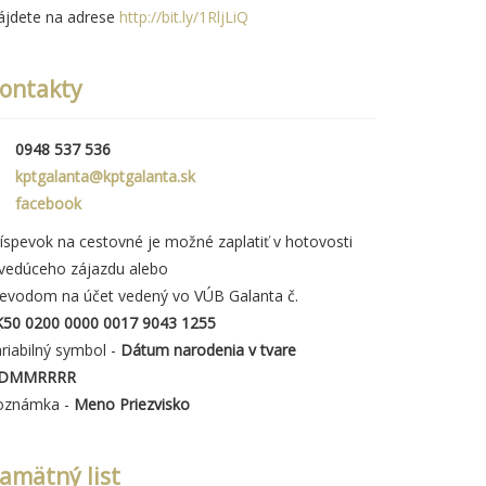
ájdete na adrese
http://bit.ly/1RljLiQ
ontakty
0948 537 536
kptgalanta@kptgalanta.sk
facebook
íspevok na cestovné je možné zaplatiť v hotovosti
 vedúceho zájazdu alebo
revodom na účet vedený vo VÚB Galanta č.
K50 0200 0000 0017 9043 1255
riabilný symbol -
Dátum narodenia v tvare
DMMRRRR
oznámka -
Meno Priezvisko
amätný list