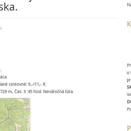
ska.
N
K
y
.
Pr
.
u
šáca
p
ané cestovné: 9,-/11,- €
S
-729 m, Čas: 3 :45 hod. Nenáročná túra.
Va
D
P
P