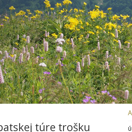
A
atskej túre trošku
Ú