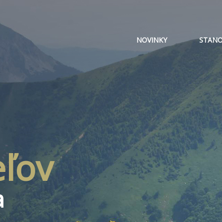
NOVINKY
STANO
eľov
a