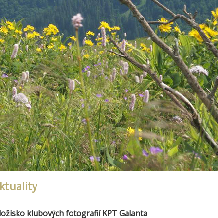
ktuality
ložisko klubových fotografií KPT Galanta