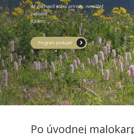
Ak pochopíš krásu prírody, nemôžeš
zablúdiť.
(Cicero)
Program podujatí
Po úvodnej malokarp