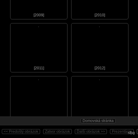
[2009]
[2010]
[2011]
[2012]
Domovská stránka
[2013]
[2014]
<< Predošlý obrázok
Zatvor obrázok
Ďalší obrázok >>
Prezentácia
sfpg