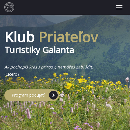
Klub
Priateľov
Turistiky Galanta
Ak pochopíš krásu prírody, nemôžeš zablúdiť.
(Cicero)
Program podujatí